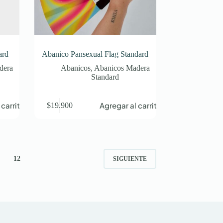
ard
Abanico Pansexual Flag Standard
dera
Abanicos
,
Abanicos Madera
Standard
 carrito
Agregar al carrito
$
19.900
12
SIGUIENTE