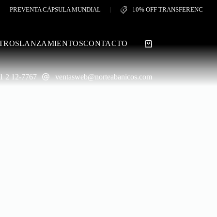
PREVENTA CÁPSULA MUNDIAL
10% OFF TRANSFERENCIA
TROS
LANZAMIENTOS
CONTACTO
Shopping
cart
1 2 12-7767
ventasweb@norteabanicos.com