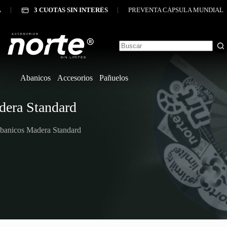
Skip
3 CUOTAS SIN INTERÉS
PREVENTA CÁPSULA MUNDIAL
to
content
No
results
Abanicos
Accesorios
Pañuelos
era Standard
banicos Madera Standard