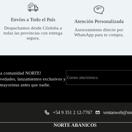
Envíos a Todo el País
Atención Personalizada
Despachamos desde Córdoba a
Asesoramiento directo por
todas las provincias con entrega
WhatsApp para tu compra.
segura.
 la comunidad NORTE!
edades, lanzamientos exclusivos y
 mayoristas antes que nadie.
+54 9 351 2 12-7767
ventasweb@nor
NORTE ABANICOS