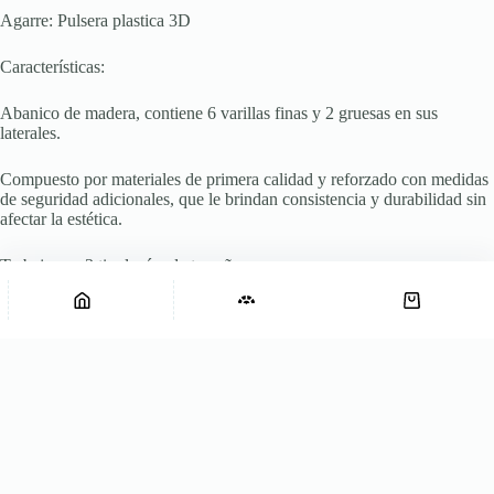
Agarre: Pulsera plastica 3D
Características:
Abanico de madera, contiene 6 varillas finas y 2 gruesas en sus
laterales.
Compuesto por materiales de primera calidad y reforzado con medidas
de seguridad adicionales, que le brindan consistencia y durabilidad sin
afectar la estética.
Trabajamos 3 tipologías de tamaño:
Abanico Fluir Orange Pocket
Agregar al carrito
Abanico
$
16.250
? Pocket: abierto (19cm x 33,5cm) cerrado (19cm x 3cm)
Fluir
Orange
? Standard: abierto (24cm x 44 cm) cerrado (24cm x 3cm)
Pocket
cantidad
? XL: abierto (28cm x 51 cm) cerrado (28cm x 3,5cm)
Cuidados: