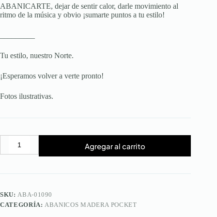
ABANICARTE, dejar de sentir calor, darle movimiento al
ritmo de la música y obvio ¡sumarte puntos a tu estilo!
_________
Tu estilo, nuestro Norte.
¡Esperamos volver a verte pronto!
Fotos ilustrativas.
Agregar al carrito
Abanico
Fluir
Orange
Pocket
cantidad
SKU:
ABA-01090
CATEGORÍA:
ABANICOS MADERA POCKET