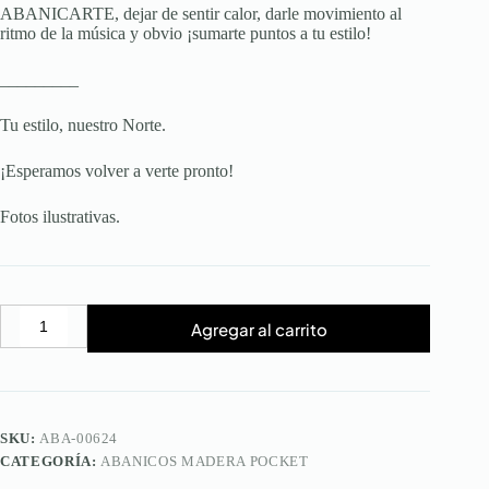
ABANICARTE, dejar de sentir calor, darle movimiento al
ritmo de la música y obvio ¡sumarte puntos a tu estilo!
_________
Tu estilo, nuestro Norte.
¡Esperamos volver a verte pronto!
Fotos ilustrativas.
Agregar al carrito
Abanico
Weave
White
Pocket
cantidad
SKU:
ABA-00624
CATEGORÍA:
ABANICOS MADERA POCKET