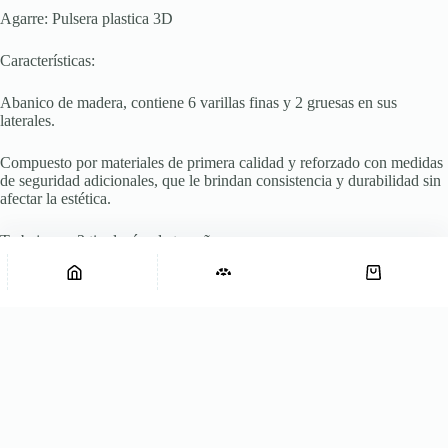
Agarre: Pulsera plastica 3D
Características:
Abanico de madera, contiene 6 varillas finas y 2 gruesas en sus
laterales.
Compuesto por materiales de primera calidad y reforzado con medidas
de seguridad adicionales, que le brindan consistencia y durabilidad sin
afectar la estética.
Trabajamos 3 tipologías de tamaño:
Abanico Weave White Pocket
Agregar al carrito
Abanico
$
16.250
? Pocket: abierto (19cm x 33,5cm) cerrado (19cm x 3cm)
Weave
White
? Standard: abierto (24cm x 44 cm) cerrado (24cm x 3cm)
Pocket
cantidad
? XL: abierto (28cm x 51 cm) cerrado (28cm x 3,5cm)
Cuidados: