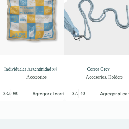
ndividuales Argentinidad x4
Correa Grey
Accesorios
Accesorios
,
Holders
Agregar al carrito
Agregar al carrit
32.089
$
7.140