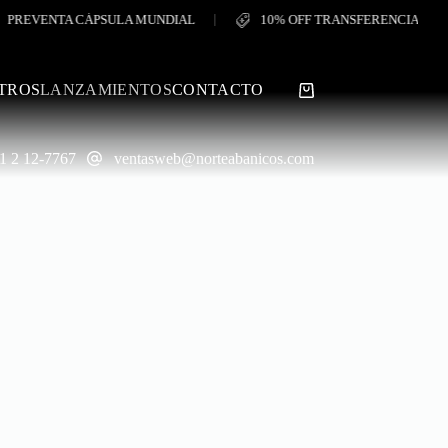
EVENTA CÁPSULA MUNDIAL
10% OFF TRANSFERENCIA
TROS
LANZAMIENTOS
CONTACTO
Shopping
cart
1 2 12-7767
ventasweb@norteabanicos.com