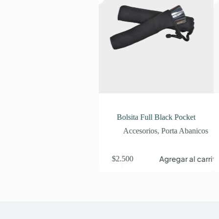
Correa Fucsia
Bolsita Full Black Pocket
I
Accesorios
,
Holders
Accesorios
,
Porta Abanicos
Agregar al carrito
Agregar al carrito
00
$
2.500
$