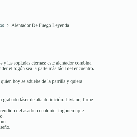
os
Alentador De Fuego Leyenda
s y las sopladas eternas; este alentador combina
der el fogón sea la parte más fácil del encuentro.
 quien hoy se adueñe de la parrilla y quiera
rabado láser de alta definición. Liviano, firme
ncendido del asado o cualquier fogonero que
o.
3mm
iseño.