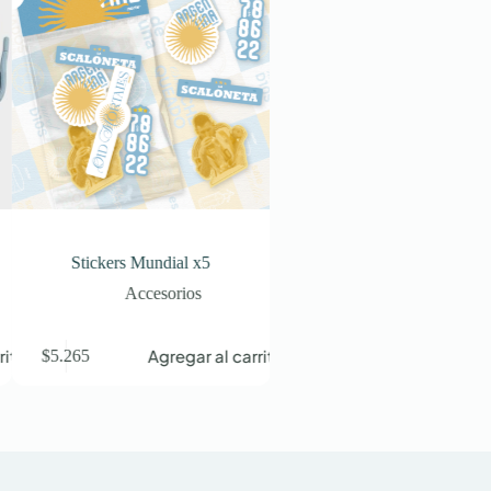
Stickers Mundial x5
Tote Bag Gabardina Mística
Accesorios
Accesorios
,
Capsula Mundia
Tote Bags
o
Agregar al carrito
$
5.265
Agregar al car
$
14.762