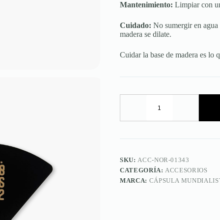
Mantenimiento:
Limpiar con u
Cuidado:
No sumergir en agua ni
madera se dilate.
Cuidar la base de madera es lo q
Alentador
de
fuego
Leyenda
cantidad
SKU:
ACC-NOR-01343
CATEGORÍA:
ACCESORIOS
MARCA:
CÁPSULA MUNDIALIS