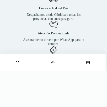
Envíos a Todo el País
Despachamos desde Córdoba a todas las
provincias con entrega segura.
Atención Personalizada
Asesoramiento directo por WhatsApp para tu
compra.
Descuentos
Bolsita Full Black Pocket
Agregar al carrito
Bolsita
$
2.500
Consultá por beneficios.
Full
Black
Pocket
cantidad