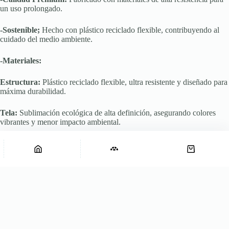
un uso prolongado.
-Sostenible;
Hecho con plástico reciclado flexible, contribuyendo al
cuidado del medio ambiente.
-Materiales:
Estructura:
Plástico reciclado flexible, ultra resistente y diseñado para
máxima durabilidad.
Tela:
Sublimación ecológica de alta definición, asegurando colores
vibrantes y menor impacto ambiental.
-Peso y dimensiónes:
Ecofan Pocket Moss Violet
Agregar al carrito
Ecofan
$
16.250
Pocket
Peso:
Solo 30 grs.
Moss
Violet
Medidas:
cantidad
Abierto:
38 cm de ancho x 20 cm de alto.