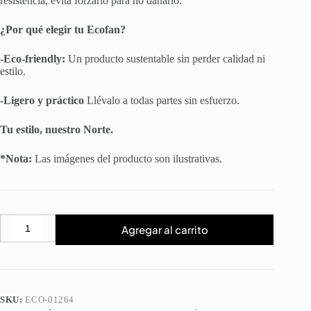
resistencia, evita forzarlo para no dañarlo.
¿Por qué elegir tu Ecofan?
-Eco-friendly:
Un producto sustentable sin perder calidad ni
estilo.
-Ligero y práctico
Llévalo a todas partes sin esfuerzo.
Tu estilo, nuestro Norte.
*Nota:
Las imágenes del producto son ilustrativas.
Agregar al carrito
Ecofan
Pocket
Moss
Violet
cantidad
SKU:
ECO-01264