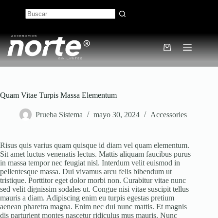
Skip
to
content
No
results
Shopping
cart
Quam Vitae Turpis Massa Elementum
Prueba Sistema
mayo 30, 2024
Accessories
Risus quis varius quam quisque id diam vel quam elementum.
Sit amet luctus venenatis lectus. Mattis aliquam faucibus purus
in massa tempor nec feugiat nisl. Interdum velit euismod in
pellentesque massa. Dui vivamus arcu felis bibendum ut
tristique. Porttitor eget dolor morbi non. Curabitur vitae nunc
sed velit dignissim sodales ut. Congue nisi vitae suscipit tellus
mauris a diam. Adipiscing enim eu turpis egestas pretium
aenean pharetra magna. Enim nec dui nunc mattis. Et magnis
dis parturient montes nascetur ridiculus mus mauris. Nunc