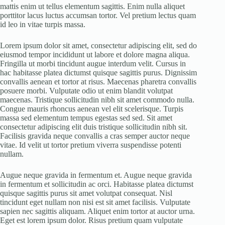
mattis enim ut tellus elementum sagittis. Enim nulla aliquet
porttitor lacus luctus accumsan tortor. Vel pretium lectus quam
id leo in vitae turpis massa.
Lorem ipsum dolor sit amet, consectetur adipiscing elit, sed do
eiusmod tempor incididunt ut labore et dolore magna aliqua.
Fringilla ut morbi tincidunt augue interdum velit. Cursus in
hac habitasse platea dictumst quisque sagittis purus. Dignissim
convallis aenean et tortor at risus. Maecenas pharetra convallis
posuere morbi. Vulputate odio ut enim blandit volutpat
maecenas. Tristique sollicitudin nibh sit amet commodo nulla.
Congue mauris rhoncus aenean vel elit scelerisque. Turpis
massa sed elementum tempus egestas sed sed. Sit amet
consectetur adipiscing elit duis tristique sollicitudin nibh sit.
Facilisis gravida neque convallis a cras semper auctor neque
vitae. Id velit ut tortor pretium viverra suspendisse potenti
nullam.
Augue neque gravida in fermentum et. Augue neque gravida
in fermentum et sollicitudin ac orci. Habitasse platea dictumst
quisque sagittis purus sit amet volutpat consequat. Nisl
tincidunt eget nullam non nisi est sit amet facilisis. Vulputate
sapien nec sagittis aliquam. Aliquet enim tortor at auctor urna.
Eget est lorem ipsum dolor. Risus pretium quam vulputate