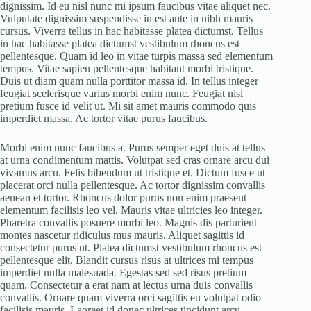
dignissim. Id eu nisl nunc mi ipsum faucibus vitae aliquet nec.
Vulputate dignissim suspendisse in est ante in nibh mauris
cursus. Viverra tellus in hac habitasse platea dictumst. Tellus
in hac habitasse platea dictumst vestibulum rhoncus est
pellentesque. Quam id leo in vitae turpis massa sed elementum
tempus. Vitae sapien pellentesque habitant morbi tristique.
Duis ut diam quam nulla porttitor massa id. In tellus integer
feugiat scelerisque varius morbi enim nunc. Feugiat nisl
pretium fusce id velit ut. Mi sit amet mauris commodo quis
imperdiet massa. Ac tortor vitae purus faucibus.
Morbi enim nunc faucibus a. Purus semper eget duis at tellus
at urna condimentum mattis. Volutpat sed cras ornare arcu dui
vivamus arcu. Felis bibendum ut tristique et. Dictum fusce ut
placerat orci nulla pellentesque. Ac tortor dignissim convallis
aenean et tortor. Rhoncus dolor purus non enim praesent
elementum facilisis leo vel. Mauris vitae ultricies leo integer.
Pharetra convallis posuere morbi leo. Magnis dis parturient
montes nascetur ridiculus mus mauris. Aliquet sagittis id
consectetur purus ut. Platea dictumst vestibulum rhoncus est
pellentesque elit. Blandit cursus risus at ultrices mi tempus
imperdiet nulla malesuada. Egestas sed sed risus pretium
quam. Consectetur a erat nam at lectus urna duis convallis
convallis. Ornare quam viverra orci sagittis eu volutpat odio
facilisis mauris. Laoreet id donec ultrices tincidunt arcu.