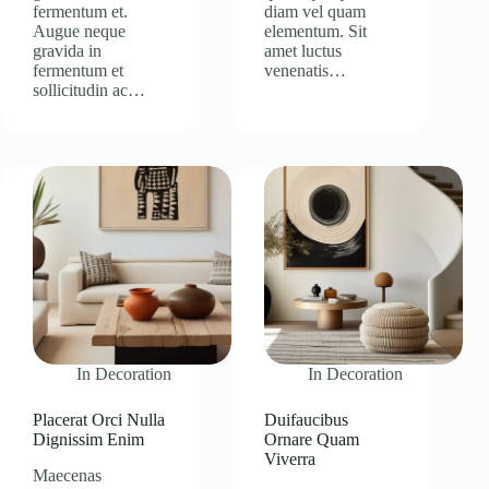
fermentum et.
diam vel quam
Augue neque
elementum. Sit
gravida in
amet luctus
fermentum et
venenatis…
sollicitudin ac…
In
Decoration
In
Decoration
Placerat Orci Nulla
Duifaucibus
Dignissim Enim
Ornare Quam
Viverra
Maecenas