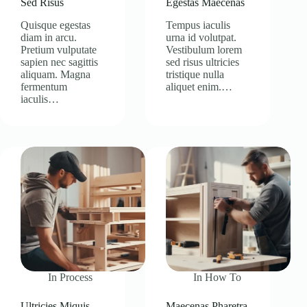
Sed Risus
Egestas Maecenas
Quisque egestas
Tempus iaculis
diam in arcu.
urna id volutpat.
Pretium vulputate
Vestibulum lorem
sapien nec sagittis
sed risus ultricies
aliquam. Magna
tristique nulla
fermentum
aliquet enim.…
iaculis…
In
Process
In
How To
Ultricies Miquis
Maecenas Pharetra