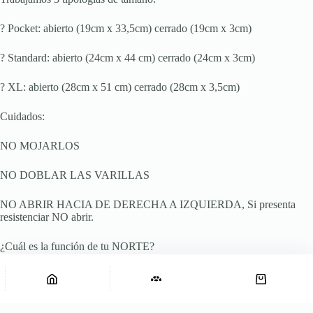
? Pocket: abierto (19cm x 33,5cm) cerrado (19cm x 3cm)
? Standard: abierto (24cm x 44 cm) cerrado (24cm x 3cm)
? XL: abierto (28cm x 51 cm) cerrado (28cm x 3,5cm)
Cuidados:
NO MOJARLOS
NO DOBLAR LAS VARILLAS
NO ABRIR HACIA DE DERECHA A IZQUIERDA, Si presenta
resistenciar NO abrir.
¿Cuál es la función de tu NORTE?
Abanico Aromantic Pocket
ABANICARTE, dejar de sentir calor, darle movimiento al ritmo de la
Agregar al carrito
Abanico
$
16.250
música y obvio ¡sumarte puntos a tu estilo!
Aromantic
Pocket