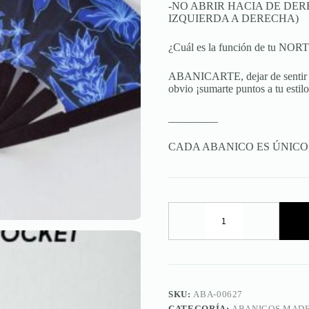
-NO ABRIR HACIA DE DER
IZQUIERDA A DERECHA)
¿Cuál es la función de tu NOR
ABANICARTE, dejar de sentir ca
obvio ¡sumarte puntos a tu estilo
_________
CADA ABANICO ES ÚNICO
Abanico
Flodra
Blue
Pocket
cantidad
SKU:
ABA-00627
CATEGORÍA:
ABANICOS MAD