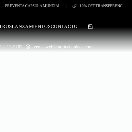
REVENTA CÁPSULA MUNDIAL
10% OFF TRANSFERENCIA
TROS
LANZAMIENTOS
CONTACTO
Shopping
cart
1 2 12-7767
ventasweb@norteabanicos.com