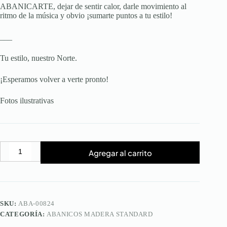
ABANICARTE, dejar de sentir calor, darle movimiento al
ritmo de la música y obvio ¡sumarte puntos a tu estilo!
___
Tu estilo, nuestro Norte.
¡Esperamos volver a verte pronto!
Fotos ilustrativas
Agregar al carrito
Abanico
Shaka
Alien
Standard
cantidad
SKU:
ABA-00824
CATEGORÍA:
ABANICOS MADERA STANDARD