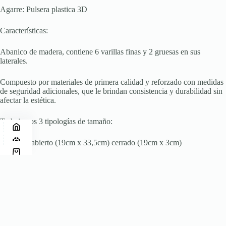
Agarre: Pulsera plastica 3D
Características:
Abanico de madera, contiene 6 varillas finas y 2 gruesas en sus
laterales.
Compuesto por materiales de primera calidad y reforzado con medidas
de seguridad adicionales, que le brindan consistencia y durabilidad sin
afectar la estética.
Trabajamos 3 tipologías de tamaño:
? Pocket: abierto (19cm x 33,5cm) cerrado (19cm x 3cm)
? Standard: abierto (24cm x 44 cm) cerrado (24cm x 3cm)
? XL: abierto (28cm x 51 cm) cerrado (28cm x 3,5cm)
Cuidados: