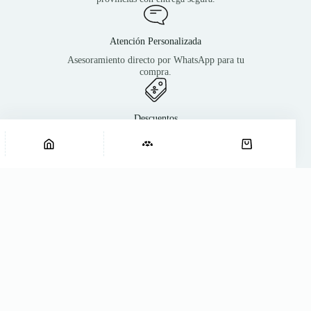
Atención Personalizada
Asesoramiento directo por WhatsApp para tu
compra.
Descuentos
Tote Bag Agite
Consultá por beneficios.
$
16.920
Agregar al carrito
Tote
5
Bag
disponibles
Agite
cantidad
¡Súmate a la comunidad NORTE!
Recibí novedades, lanzamientos
exclusivos y beneficios mayoristas antes
que nadie.